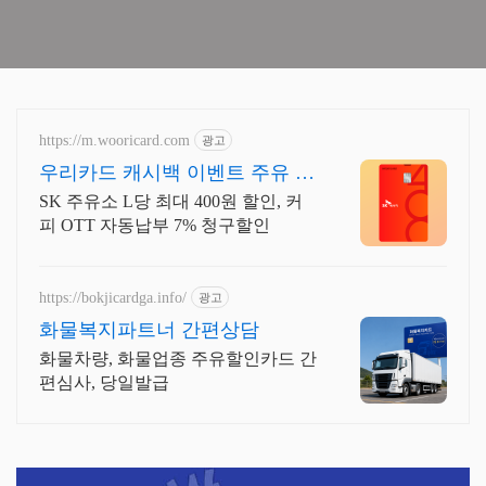
https://m.wooricard.com
광고
우리카드 캐시백 이벤트 주유 L
당 최대400원 할인
SK 주유소 L당 최대 400원 할인, 커
피 OTT 자동납부 7% 청구할인
https://bokjicardga.info/
광고
화물복지파트너 간편상담
화물차량, 화물업종 주유할인카드 간
편심사, 당일발급