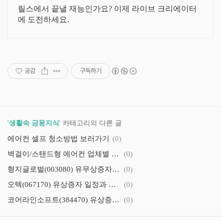
릴스에서 끝낼 재능인가요? 이제 라이브 크리에이터
에 도전하세요.
공감
구독하기
'
생활속 금융지식
' 카테고리의 다른 글
에어컨 셀프 청소방법 보러가기
(0)
벽걸이/스탠드형 에어컨 업체별 무상 사전점검 신청하기
(0)
형지글로벌(003080) 유무상증자 일정과 신청방법,권리락일
(0)
오텍(067170) 유상증자 일정과 청약신청방법,신주인수권 매매방법
(0)
코어라인소프트(384470) 유상증자 일정, 유상청약 신청방법, 신주인수권 매매방법
(0)